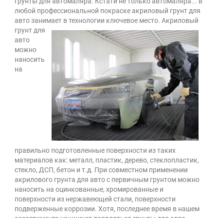
грунты для автомаляра. Кстати не только автомаляра... в
любой профессиональной покраске акриловый грунт для
авто занимает в технологии ключевое место.
Акриловый
грунт для
авто
можно
наносить
на
правильно подготовленные поверхности из таких
материалов как: металл, пластик, дерево, стеклопластик,
стекло, ДСП, бетон и т.д. При совместном применении
акрилового грунта для авто с первичным грунтом можно
наносить на оцинкованные, хромированные и
поверхности из нержавеющей стали, поверхности
подверженные коррозии. Хотя, последнее время в нашем