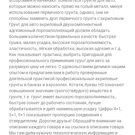
ассортименте начинают появляться грунты для авто,
которые можно наносить прямо на голый металл, минуя
использование первичного грунта, однако, они не
способны заменить дуэт первичного грунта с акриловым.
Грунт для авто акриловый двухкомпонентный
адгезионный порозаполняющий должен обладать
большим количеством правильных качеств: быстрая
сушка, малая усадка, высокая порозаполняемость,
эластичность, лёгкая обработка, высокая адгезия и т.д.
Как показывает практика, выбрать пригодный для
профессионального применения грунт для авто за
разумную цену не легко. С удовольствием делимся нашим
опытом и предлагаем вам в работу проверенные
длительной практикой профессиональные акриловые
грунты в банках и аэрозолях. Кстати, буквы HS означают
повышенное значение сухого(твёрдого) вещества в
грунте, т.е. грунт имеет высокую порозаполняемость,
быстрее сохнет до рабочего состояния, лучше
обрабатывается и даёт наименьшую усадку. Цифры 4+1,
3+1, 5+1 показывают пропорцию соединения с
отвердителем. Дорогие друзья! Обращайте внимание на
описание каждого товара и на ссылки в описании товара.
Мы там даём нужную технологическую информацию и