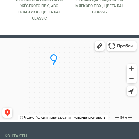
для внутренней и внешней отделки жилища, корпуса
ЖЁСТКОГО ПВХ, ABC
МЯГКОГО ПВХ , ЦВЕТА RAL
оргтехники, рекламные светящиеся блоки, игрушки,
ПЛАСТИКА - ЦВЕТА RAL
CLASSIC
трубы водопроводные и канализации, мебель и надувные
CLASSIC
лодки, бассейны, натяжные потолки, баннеры, тенты,
палатки и многое другое. Вкусы у людей индивидуальные,
и у многих есть желание перекрасить окружающие
объекты (в том числе из ПВХ) в желаемый цвет. Полимер
ПВХ капризен в вопросе выбора краски для ПВХ и
технологии покраски. Конечно, можно красить ПВХ
красками и технологиями на органических растворителях,
но это дорого и зачастую невозможно из-за санитарных
норм применения подобных красок в жилых помещениях.
Для решения этой задачи специально были разработаны
водные полиуретановые однокомпонентные краски для
ПВХ. Эти замечательные краски не имеют резкого запаха,
наносятся как ручным инструментом (тампон, валик,
кисть), так и пневмораспылением (краскопульт) образуя
укрывистое полуматовое покрытие с шелковистым
блеском, имеющее высокую износостойкость,
выдерживающее большие перепады температуры и
влажность. Полимерные краски для ПВХ имеют
феноменальную адгезию с ПВХ поверхностью и не
КОНТАКТЫ
требуют снятия глянца и нанесения адгезионного