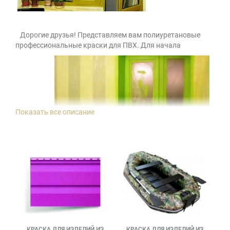
Дорогие друзья! Представляем вам полиуретановые
профессиональные краски для ПВХ.
Для начала
Показать все описание
напомним, какие изделия изготавливаются из
замечательного полимера - жёсткого и мягкого ПВХ
(поливинилхлорида) а также ABC пластика. Это: рамы
стеклопакетов в квартирах, подоконники, сайдинг,
межкомнатные двери и фурнитура, декоративные панели
КРАСКА ДЛЯ ИЗДЕЛИЙ ИЗ
КРАСКА ДЛЯ ИЗДЕЛИЙ ИЗ