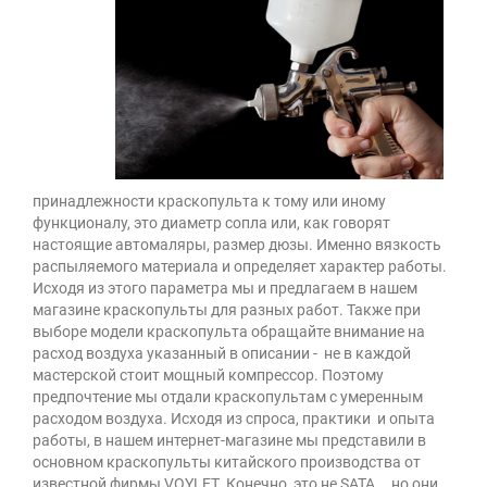
принадлежности краскопульта к тому или иному
функционалу, это диаметр сопла или, как говорят
настоящие автомаляры, размер дюзы. Именно вязкость
распыляемого материала и определяет характер работы.
Исходя из этого параметра мы и предлагаем в нашем
магазине краскопульты для разных работ. Также при
выборе модели краскопульта обращайте внимание на
расход воздуха указанный в описании - не в каждой
мастерской стоит мощный компрессор. Поэтому
предпочтение мы отдали краскопультам с умеренным
расходом воздуха. Исходя из спроса, практики и опыта
работы, в нашем интернет-магазине мы представили в
основном краскопульты китайского производства от
известной фирмы VOYLET. Конечно, это не SATA... но они