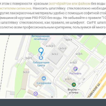
 этом с поверхности красным
скотчбрайтом или файном
без воды
истителем силикона
. Наносить шпатлёвку стекловолокно необход
и другие лакокрасочные материалы удобно с помощью софитной ст
ашинкой кругами Р80-Р320 без воды. Не забывайте о правиле "100
 шпатлёвку стекловолокно, как правило, не шлифуют. CarFit шпат
бсолютно всем профессиональным критериям, пользуемся ей много 