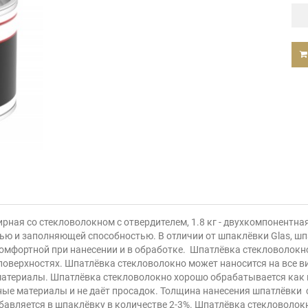
фирная со стекловолокном с отвердителем, 1.8 кг - двухкомпонент
ю и заполняющей способностью. В отличии от шпаклёвки Glas, шпак
 комфортной при нанесении и в обработке. Шпатлёвка стекловолок
поверхностях. Шпатлёвка стекловолокно может наносится на все ви
е материалы. Шпатлёвка стекловолокно хорошо обрабатывается как
ные материалы и не даёт просадок. Толщина нанесения шпатлёвки
бавляется в шпаклёвку в количестве 2-3%. Шпатлёвка стекловолок