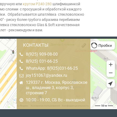
 вручную или
кругом Р240-280
шлифмашинкой
имо слоями с просушкой и обработкой каждого
ойки. Обрабатывается шпатлёвка стекловолокно
" - риску более грубого абразива перебиваем
левка стекловолокно Glas & Soft качественная
лет - рекомендуем и вам.
КОНТАКТЫ
8(925) 909-08-00
8(925) 031-66-25
WhatsApp: 8(925)031-66-25
joy151067@yandex.ru
129337 г. Москва, Ярославское
ш., владение 3, корпус 3,
строение 7
10:00 - 19:00, СБ Вс - выходной