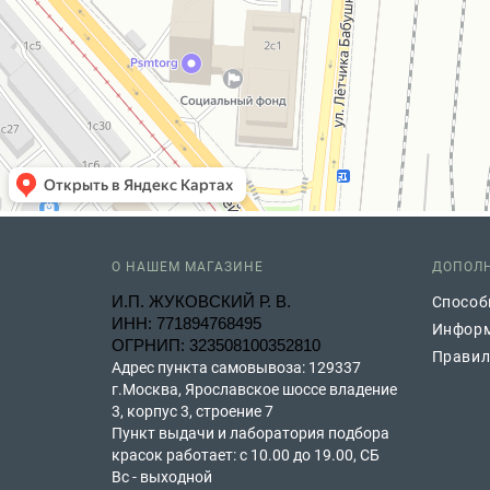
О НАШЕМ МАГАЗИНЕ
ДОПОЛ
И.П. ЖУКОВСКИЙ Р. В.
Способ
ИНН: 771894768495
Информ
ОГРНИП: 323508100352810
Правил
Адрес пункта самовывоза: 129337
г.Москва, Ярославское шоссе владение
3, корпус 3, строение 7
Пункт выдачи и лаборатория подбора
красок работает: с 10.00 до 19.00, СБ
Вс - выходной