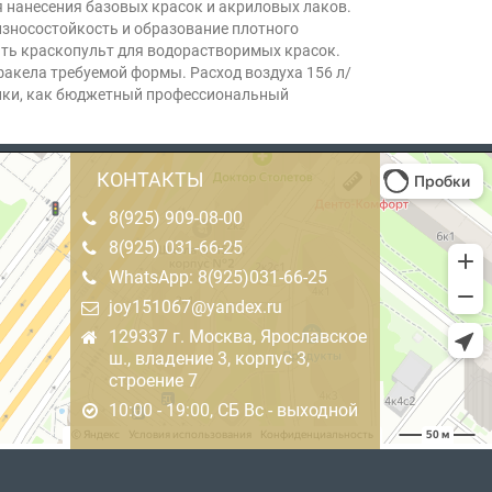
я нанесения базовых красок и акриловых лаков.
износостойкость и образование плотного
ть краскопульт для водорастворимых красок.
акела требуемой формы. Расход воздуха 156 л/
ники, как бюджетный профессиональный
КОНТАКТЫ
8(925) 909-08-00
8(925) 031-66-25
WhatsApp: 8(925)031-66-25
joy151067@yandex.ru
129337 г. Москва, Ярославское
ш., владение 3, корпус 3,
строение 7
10:00 - 19:00, СБ Вс - выходной