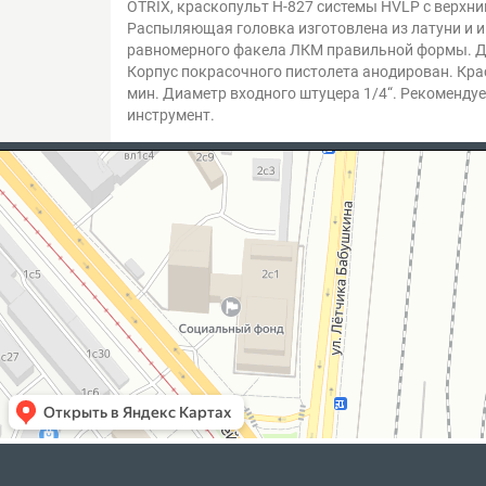
OTRIX, краскопульт H-827 системы HVLP c верхни
Распыляющая головка изготовлена из латуни и и
равномерного факела ЛКМ правильной формы. Дю
Корпус покрасочного пистолета анодирован. Кра
мин. Диаметр входного штуцера 1/4“. Рекоменд
инструмент.