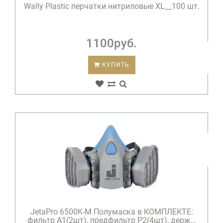
Wally Plastic перчатки нитриловые XL__100 шт.
1100руб.
КУПИТЬ
JetaPro 6500K-М Полумаска в КОМПЛЕКТЕ:
фильтр A1(2шт), предфильтр P2(4шт), держ...