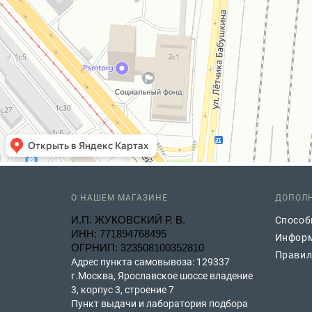
О НАШЕМ МАГАЗИНЕ
ДОПОЛ
И.П. ЖУКОВСКИЙ Р. В.
Способ
ИНН: 771894768495
Информ
ОГРНИП: 323508100352810
Правил
Адрес пункта самовывоза: 129337
г.Москва, Ярославское шоссе владение
3, корпус 3, строение 7
Пункт выдачи и лаборатория подбора