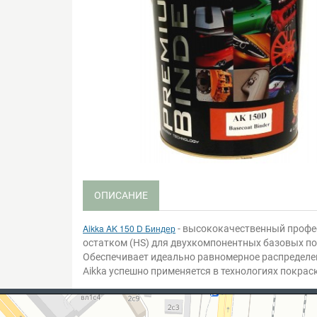
ОПИСАНИЕ
Aikka AK 150 D Биндер
- высококачественный профе
остатком (HS) для двухкомпонентных базовых по
Обеспечивает идеально равномерное распределен
Aikka успешно применяется в технологиях покрас