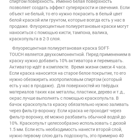
спиртом поверхность. Именно белая поверхность
позволяет создать эффект суперяркости и свечения. Если
объект не белый, то его нужно покрасить в белый цвет
белой краской или грунтом, которые всегда есть у нас в
продаже. Флуоресцентные полиуретановые краски могут
наноситься с помощью кисти, тампона, валика,
краскопульта в 2-3 слоя.
Флуоресцентная полиуретановая краска SOFT-
ТOUCH является двухкомпонентной. Перед применением в
краску нужно добавить 10% активатора и перемешать.
Активатор идёт в комплекте. Время жизни смеси 4 часа.
Если краска наносится на старое белое покрытие, то его
нужно обезжирить изопропиловым спиртом (который
есть у нас в продаже). Для поверхностей из твёрдых
материалов таких как металлы, пластики, дерево и т.д.,
окрас лучше выполнять с помощью краскопульта. В
бачок краскопульта краску обязательно нужно заливать
через фильтр-воронку. Если краска не проходит через
фильтр-воронку, её можно разбавить обычной водой до
10%. Краскопульт целесообразно использовать с дюзой
1.5 мм. Если есть необходимость нанести второй слой,
нужно первому слою дать подсохнуть, это примерно 40