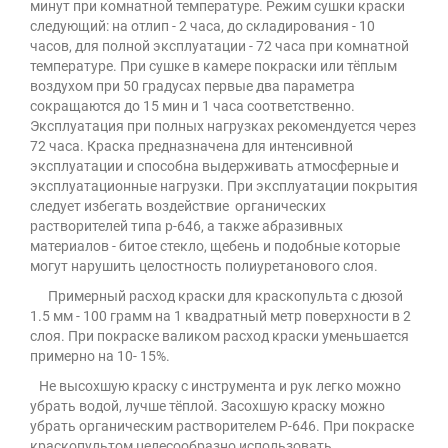
минут при комнатной температуре. Режим сушки краски
следующий: на отлип - 2 часа, до складирования - 10
часов, для полной эксплуатации - 72 часа при комнатной
температуре. При сушке в камере покраски или тёплым
воздухом при 50 градусах первые два параметра
сокращаются до 15 мин и 1 часа соответственно.
Эксплуатация при полных нагрузках рекомендуется через
72 часа. Краска предназначена для интенсивной
эксплуатации и способна выдерживать атмосферные и
эксплуатационные нагрузки. При эксплуатации покрытия
следует избегать воздействие органических
растворителей типа р-646, а также абразивных
материалов - битое стекло, щебень и подобные которые
могут нарушить целостность полиуретанового слоя.
Примерный расход краски для краскопульта с дюзой
1.5 мм - 100 грамм на 1 квадратный метр поверхности в 2
слоя. При покраске валиком расход краски уменьшается
примерно на 10- 15%.
Не высохшую краску с инструмента и рук легко можно
убрать водой, лучше тёплой. Засохшую краску можно
убрать органическим растворителем Р-646. При покраске
краскопультом целесообразно использовать