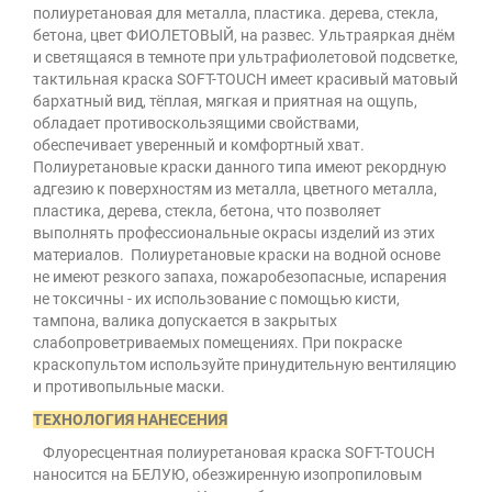
полиуретановая для металла, пластика. дерева, стекла,
бетона, цвет ФИОЛЕТОВЫЙ, на развес. Ультраяркая днём
и светящаяся в темноте при ультрафиолетовой подсветке,
тактильная краска SOFT-TOUCH имеет красивый матовый
бархатный вид, тёплая, мягкая и приятная на ощупь,
обладает противоскользящими свойствами,
обеспечивает уверенный и комфортный хват.
Полиуретановые краски данного типа имеют рекордную
адгезию к поверхностям из металла, цветного металла,
пластика, дерева, стекла, бетона, что позволяет
выполнять профессиональные окрасы изделий из этих
материалов.
Полиуретановые краски на водной основе
не имеют резкого запаха, пожаробезопасные, испарения
не токсичны - их использование с помощью кисти,
тампона, валика допускается в закрытых
слабопроветриваемых помещениях. При покраске
краскопультом используйте принудительную вентиляцию
и противопыльные маски.
ТЕХНОЛОГИЯ НАНЕСЕНИЯ
Флуоресцентная полиуретановая краска SOFT-ТOUCH
наносится на БЕЛУЮ, обезжиренную изопропиловым