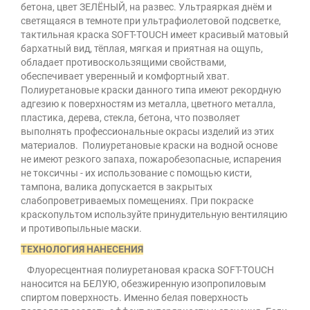
бетона, цвет ЗЕЛЁНЫЙ, на развес. Ультраяркая днём и
светящаяся в темноте при ультрафиолетовой подсветке,
тактильная краска SOFT-TOUCH имеет красивый матовый
бархатный вид, тёплая, мягкая и приятная на ощупь,
обладает противоскользящими свойствами,
обеспечивает уверенный и комфортный хват.
Полиуретановые краски данного типа имеют рекордную
адгезию к поверхностям из металла, цветного металла,
пластика, дерева, стекла, бетона, что позволяет
выполнять профессиональные окрасы изделий из этих
материалов.
Полиуретановые краски на водной основе
не имеют резкого запаха, пожаробезопасные, испарения
не токсичны - их использование с помощью кисти,
тампона, валика допускается в закрытых
слабопроветриваемых помещениях. При покраске
краскопультом используйте принудительную вентиляцию
и противопыльные маски.
ТЕХНОЛОГИЯ НАНЕСЕНИЯ
Флуоресцентная полиуретановая краска SOFT-ТOUCH
наносится на БЕЛУЮ, обезжиренную изопропиловым
спиртом поверхность. Именно белая поверхность