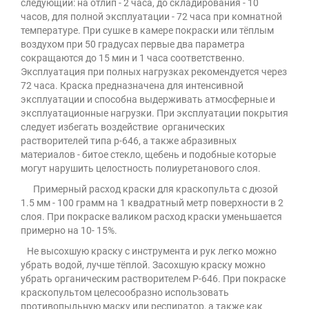
следующий: на отлип - 2 часа, до складирования - 10
часов, для полной эксплуатации - 72 часа при комнатной
температуре. При сушке в камере покраски или тёплым
воздухом при 50 градусах первые два параметра
сокращаются до 15 мин и 1 часа соответственно.
Эксплуатация при полных нагрузках рекомендуется через
72 часа. Краска предназначена для интенсивной
эксплуатации и способна выдерживать атмосферные и
эксплуатационные нагрузки. При эксплуатации покрытия
следует избегать воздействие органических
растворителей типа р-646, а также абразивных
материалов - битое стекло, щебень и подобные которые
могут нарушить целостность полиуретанового слоя.
Примерный расход краски для краскопульта с дюзой
1.5 мм - 100 грамм на 1 квадратный метр поверхности в 2
слоя. При покраске валиком расход краски уменьшается
примерно на 10- 15%.
Не высохшую краску с инструмента и рук легко можно
убрать водой, лучше тёплой. Засохшую краску можно
убрать органическим растворителем Р-646. При покраске
краскопультом целесообразно использовать
противопыльную маску или респиратор, а также как