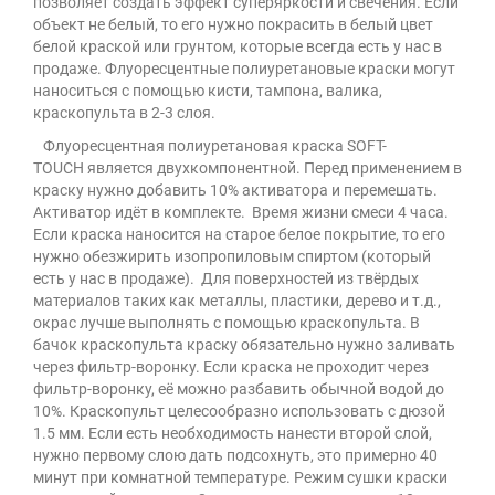
позволяет создать эффект суперяркости и свечения. Если
объект не белый, то его нужно покрасить в белый цвет
белой краской или грунтом, которые всегда есть у нас в
продаже. Флуоресцентные полиуретановые краски могут
наноситься с помощью кисти, тампона, валика,
краскопульта в 2-3 слоя.
Флуоресцентная полиуретановая краска SOFT-
ТOUCH является двухкомпонентной. Перед применением в
краску нужно добавить 10% активатора и перемешать.
Активатор идёт в комплекте. Время жизни смеси 4 часа.
Если краска наносится на старое белое покрытие, то его
нужно обезжирить изопропиловым спиртом (который
есть у нас в продаже). Для поверхностей из твёрдых
материалов таких как металлы, пластики, дерево и т.д.,
окрас лучше выполнять с помощью краскопульта. В
бачок краскопульта краску обязательно нужно заливать
через фильтр-воронку. Если краска не проходит через
фильтр-воронку, её можно разбавить обычной водой до
10%. Краскопульт целесообразно использовать с дюзой
1.5 мм. Если есть необходимость нанести второй слой,
нужно первому слою дать подсохнуть, это примерно 40
минут при комнатной температуре. Режим сушки краски