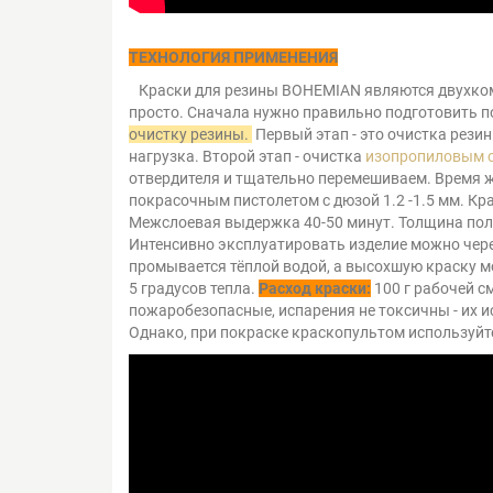
ТЕХНОЛОГИЯ ПРИМЕНЕНИЯ
Краски для резины BOHEMIAN являются двухком
просто. Сначала нужно правильно подготовить по
очистку резины.
Первый этап - это очистка рези
нагрузка. Второй этап - очистка
изопропиловым с
отвердителя и тщательно перемешиваем. Время жи
покрасочным пистолетом с дюзой 1.2 -1.5 мм. Кр
Межслоевая выдержка 40-50 минут. Толщина полу
Интенсивно эксплуатировать изделие можно через
промывается тёплой водой, а высохшую краску мо
5 градусов тепла.
Расход краски:
100 г рабочей с
пожаробезопасные, испарения не токсичны - их 
Однако, при покраске краскопультом используй