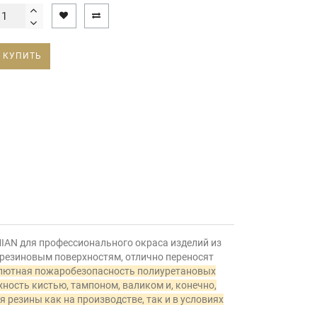
КУПИТЬ
AN для профессионального окраса изделий из
 резиновым поверхностям, отлично переносят
лютная пожаробезопасность полиуретановых
ность кистью, тампоном, валиком и, конечно,
резины как на производстве, так и в условиях