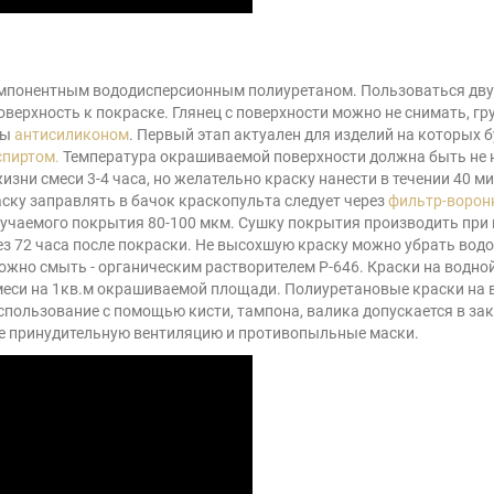
понентным вододисперсионным полиуретаном. Пользоваться дву
верхность к покраске. Глянец с поверхности можно не снимать, г
ны
антисиликоном
. Первый этап актуален для изделий на которых 
пиртом.
Температура окрашиваемой поверхности должна быть не н
зни смеси 3-4 часа, но желательно краску нанести в течении 40 м
аску заправлять в бачок краскопульта следует через
фильтр-ворон
чаемого покрытия 80-100 мкм. Сушку покрытия производить при к
 72 часа после покраски. Не высохшую краску можно убрать водой
жно смыть - органическим растворителем P-646. Краски на водной
меси на 1кв.м окрашиваемой площади. Полиуретановые краски на в
использование с помощью кисти, тампона, валика допускается в 
те принудительную вентиляцию и противопыльные маски.