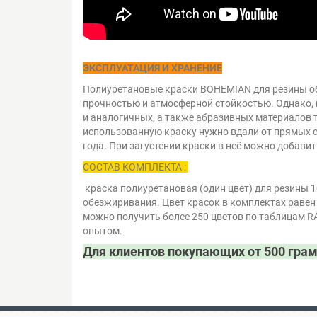
ЭКСПЛУАТАЦИЯ И ХРАНЕНИЕ
Полиуретановые краски BOHEMIAN для резины 
прочностью и атмосферной стойкостью. Однако, п
и аналогичных, а также абразивных материалов т
использованную краску нужно вдали от прямых с
года. При загустении краски в неё можно добави
СОСТАВ КОМПЛЕКТА :
краска полиуретановая (один цвет) для резины 1
обезжиривания. Цвет красок в комплектах равен
можно получить более 250 цветов по таблицам R
опытом.
Для клиентов покупающих от 500 гра