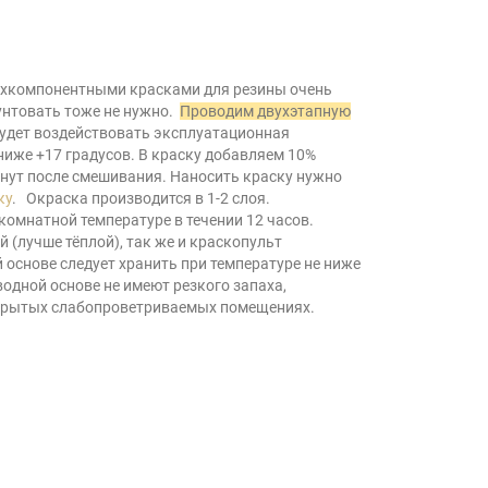
хкомпонентными красками для резины очень
рунтовать тоже не нужно.
П
р
ов
одим двухэтапную
будет воздействовать эксплуатационная
иже +17 градусов. В краску добавляем 10%
инут после смешивания. Наносить краску нужно
ку
. Окраска производится в 1-2 слоя.
омнатной температуре в течении 12 часов.
 (лучше тёплой), так же и краскопульт
 основе следует хранить при температуре не ниже
одной основе не имеют резкого запаха,
закрытых слабопроветриваемых помещениях.