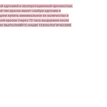
 адгезией и эксплуатационной прочностью.
й тип красок
имеет слабую адгезию к
ндуем купить минимальное ее количество и
шей краски (через 72 часа выдержки после
ТЕЛЬНО ВЫПОЛНЯЙТЕ НАШИ ТЕХНОЛОГИЧЕСКИЕ