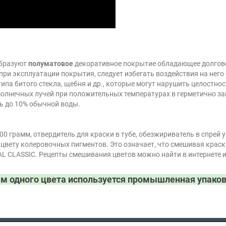
образуют
полуматовое
декоративное покрытие обладающее долгов
ри эксплуатации покрытия, следует избегать воздействия на него
ипа битого стекла, щебня и др., которые могут нарушить целостно
олнечных лучей при положительных температурах в герметично зак
ть до 10% обычной воды.
00 грамм, отвердитель для краски в тубе, обезжириватель в спрей 
 цвету колеровочных пигментов. Это означает, что смешивая кра
AL CLASSIC. Рецепты смешивания цветов можно найти в интернете 
мм одного цвета используется промышленная упаков