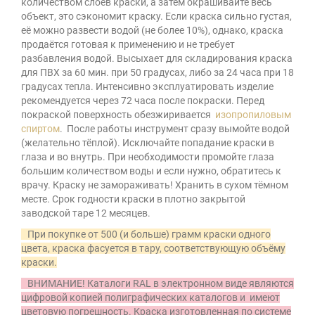
количеством слоёв краски, а затем окрашивайте весь
объект, это сэкономит краску. Если краска сильно густая,
её можно развести водой (не более 10%), однако, краска
продаётся готовая к применению и не требует
разбавления водой. Высыхает для складирования краска
для ПВХ за 60 мин. при 50 градусах, либо за 24 часа при 18
градусах тепла. Интенсивно эксплуатировать изделие
рекомендуется через 72 часа после покраски. Перед
покраской поверхность обезжиривается
изопропиловым
спиртом
. После работы инструмент сразу вымойте водой
(желательно тёплой). Исключайте попадание краски в
глаза и во внутрь. При необходимости промойте глаза
большим количеством воды и если нужно, обратитесь к
врачу. Краску не замораживать! Хранить в сухом тёмном
месте. Срок годности краски в плотно закрытой
заводской таре 12 месяцев.
При покупке от 500 (и больше) грамм краски одного
цвета, краска фасуется в тару, соответствующую объёму
краски.
ВНИМАНИЕ! Каталоги RAL в электронном виде являются
цифровой копией полиграфических каталогов и имеют
цветовую погрешность. Краска изготовленная по системе