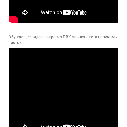
Обучающее видео: покраска ПВХ стеклопакета валиком и
кистью