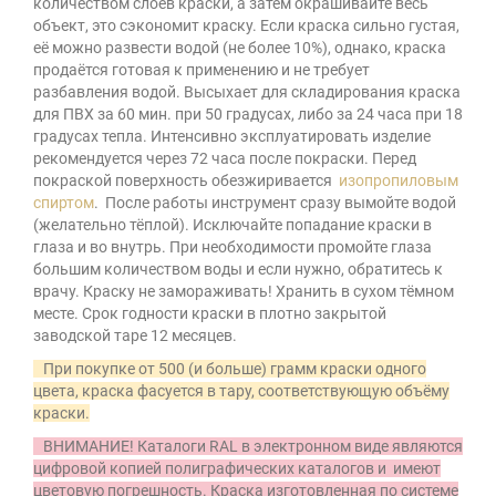
количеством слоёв краски, а затем окрашивайте весь
объект, это сэкономит краску. Если краска сильно густая,
её можно развести водой (не более 10%), однако, краска
продаётся готовая к применению и не требует
разбавления водой. Высыхает для складирования краска
для ПВХ за 60 мин. при 50 градусах, либо за 24 часа при 18
градусах тепла. Интенсивно эксплуатировать изделие
рекомендуется через 72 часа после покраски. Перед
покраской поверхность обезжиривается
изопропиловым
спиртом
. После работы инструмент сразу вымойте водой
(желательно тёплой). Исключайте попадание краски в
глаза и во внутрь. При необходимости промойте глаза
большим количеством воды и если нужно, обратитесь к
врачу. Краску не замораживать! Хранить в сухом тёмном
месте. Срок годности краски в плотно закрытой
заводской таре 12 месяцев.
При покупке от 500 (и больше) грамм краски одного
цвета, краска фасуется в тару, соответствующую объёму
краски.
ВНИМАНИЕ! Каталоги RAL в электронном виде являются
цифровой копией полиграфических каталогов и имеют
цветовую погрешность. Краска изготовленная по системе