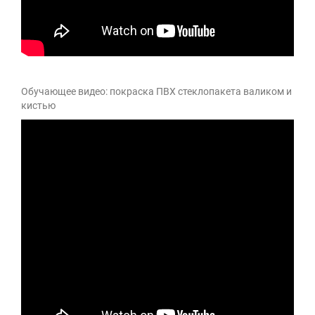
Обучающее видео: покраска ПВХ стеклопакета валиком и
кистью