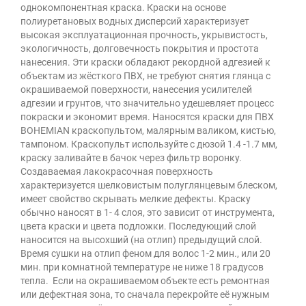
однокомпонентная краска. Краски на основе
полиуретановых водных дисперсий характеризует
высокая эксплуатационная прочность, укрывистость,
экологичность, долговечность покрытия и простота
нанесения. Эти краски обладают рекордной адгезией к
объектам из жёсткого ПВХ, не требуют снятия глянца с
окрашиваемой поверхности, нанесения усилителей
адгезии и грунтов, что значительно удешевляет процесс
покраски и экономит время. Наносятся краски для ПВХ
BOHEMIAN краскопультом, малярным валиком, кистью,
тампоном. Краскопульт используйте с дюзой 1.4 -1.7 мм,
краску заливайте в бачок через фильтр воронку.
Создаваемая лакокрасочная поверхность
характеризуется шелковистым полуглянцевым блеском,
имеет свойство скрывать мелкие дефекты. Краску
обычно наносят в 1- 4 слоя, это зависит от инструмента,
цвета краски и цвета подложки. Последующий слой
наносится на высохший (на отлип) предыдущий слой.
Время сушки на отлип феном для волос 1-2 мин., или 20
мин. при комнатной температуре не ниже 18 градусов
тепла. Если на окрашиваемом объекте есть ремонтная
или дефектная зона, то сначала перекройте её нужным