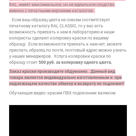
RAL, имеет максимальное, но не идеальное сходство
именно с печатными версиями каталогов.
Если ваш образец цвета не совсем соответствует
печатному каталогу RAL CLASSIС, то у вас есть
возможность приехать к нам в лабораторию и наши
колористы сделают колеровку краски по вашему
образцу. Если возможности приехать к нам нет, можете
прислать образец по почте, почтовый адрес можно узнать
у наших менеджеров. Услуга колеровки краски по
образцу стоит
500 руб. за колеровку одного цвета.
Заказ краски производите обдуманно. Данный вид
товара является индивидуально изготовленным и при
надлежащем качестве обмену и возврату не подлежит!
Обучающее видео: к
расим ПВХ подоконник валиком