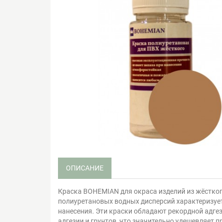
ОПИСАНИЕ
Краска BOHEMIAN для окраса изделий из жёстко
полиуретановых водных дисперсий характеризует
нанесения. Эти краски обладают рекордной адгез
адгезии и грунтов, что значительно удешевляет