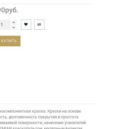
90руб.
КУПИТЬ
нокомпонентная краска. Краски на основе
сть, долговечность покрытия и простота
шиваемой поверхности, нанесения усилителей
OHEMIAN краскопультом, малярным валиком,