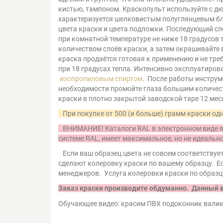
кистью, тампоном. Краскопульт используйте с дю
характеризуется шелковистым полуглянцевым блес
цвета краски и цвета подложки. Последующий сло
при комнатной температуре не ниже 18 градусов 
количеством слоёв краски, а затем окрашивайте в
краска продаётся готовая к применению и не треб
при 18 градусах тепла. Интенсивно эксплуатиров
изопропиловым спиртом
. После работы инструм
необходимости промойте глаза большим количеств
краски в плотно закрытой заводской таре 12 мес
При покупке от 500 (и больше) грамм краски одн
ВНИМАНИЕ! Каталоги RAL в электронном виде яв
системе RAL, имеет максимальное, но не идеальн
Если ваш образец цвета не совсем соответствует
сделают колеровку краски по вашему образцу. Ес
менеджеров. Услуга колеровки краски по образц
Заказ краски производите обдуманно. Данный 
Обучающее видео: к
расим ПВХ подоконник вали