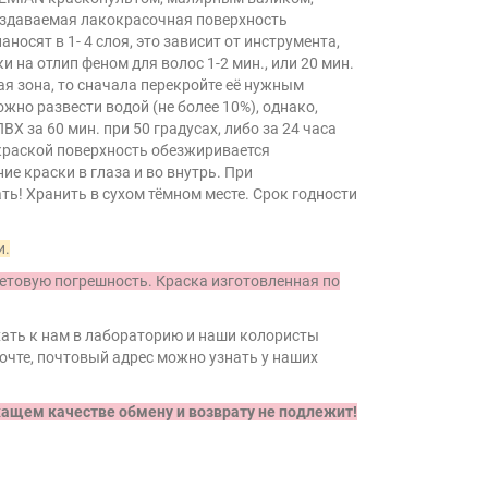
 Создаваемая лакокрасочная поверхность
сят в 1- 4 слоя, это зависит от инструмента,
на отлип феном для волос 1-2 мин., или 20 мин.
ая зона, то сначала перекройте её нужным
ожно развести водой (не более 10%), однако,
Х за 60 мин. при 50 градусах, либо за 24 часа
окраской поверхность обезжиривается
е краски в глаза и во внутрь. При
ь! Хранить в сухом тёмном месте. Срок годности
и.
товую погрешность. Краска изготовленная по
хать к нам в лабораторию и наши колористы
очте, почтовый адрес можно узнать у наших
ащем качестве обмену и возврату не подлежит!