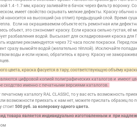
зой 1.4 -1.7 мм, краску заливайте в бачок через фильтр воронку.
ком, имеет свойство скрывать мелкие дефекты. Краску обычно нано
й наносится на высохший (на отлип) предыдущий слой. Время сушки 
тепла. Если на окрашиваемом объекте есть ремонтная или дефектн
есь объект, это сэкономит краску. Если краска сильно густая, её м
ует разбавления водой. Высыхает для складирования краска для ПВ
ать изделие рекомендуется через 72 часа после покраски. Перед п
ент сразу вымойте водой (желательно тёплой). Исключайте попадани
ом воды и если нужно, обратитесь к врачу. Краску не замораживат
яцев.
ого цвета, краска фасуется в тару, соответствующую объёму краск
ляются цифровой копией полиграфических каталогов и имеют цве
ое сходство именно с печатными версиями каталогов.
 печатному каталогу RAL CLASSIС, то у вас есть возможность прие
ли возможности приехать к нам нет, можете прислать образец по п
у стоит
500 руб. за колеровку одного цвета.
вид товара является индивидуально изготовленным и при надлеж
ком