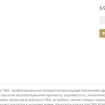
6
го ПВХ - профессиональная полиуретановая вододисперсионная од
 высокая эксплуатационная прочность, укрывистость, экологично
ией к объектам из жёсткого ПВХ, не требуют снятия глянца с окра
 процесс покраски и экономит время. Наносятся краски для ПВХ B