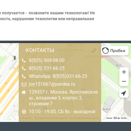
не получается - позвоните нашим технологам! Не
тность, нарушение технологии или неправильная
КОНТАКТЫ
8(925) 909-08-00
8(925) 031-66-25
WhatsApp: 8(925)031-66-25
joy151067@yandex.ru
129337 г. Москва, Ярославское
ш., владение 3, корпус 3,
строение 7
10:00 - 19:00, СБ Вс - выходной