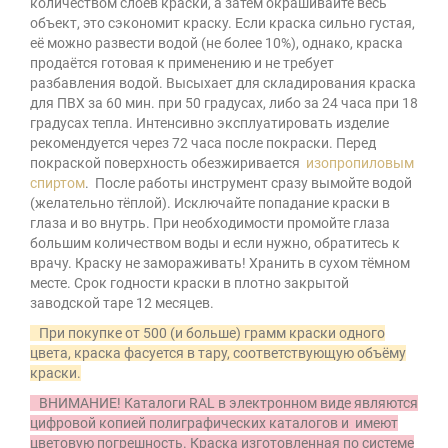
количеством слоёв краски, а затем окрашивайте весь
объект, это сэкономит краску. Если краска сильно густая,
её можно развести водой (не более 10%), однако, краска
продаётся готовая к применению и не требует
разбавления водой. Высыхает для складирования краска
для ПВХ за 60 мин. при 50 градусах, либо за 24 часа при 18
градусах тепла. Интенсивно эксплуатировать изделие
рекомендуется через 72 часа после покраски. Перед
покраской поверхность обезжиривается
изопропиловым
спиртом
. После работы инструмент сразу вымойте водой
(желательно тёплой). Исключайте попадание краски в
глаза и во внутрь. При необходимости промойте глаза
большим количеством воды и если нужно, обратитесь к
врачу. Краску не замораживать! Хранить в сухом тёмном
месте. Срок годности краски в плотно закрытой
заводской таре 12 месяцев.
При покупке от 500 (и больше) грамм краски одного
цвета, краска фасуется в тару, соответствующую объёму
краски.
ВНИМАНИЕ! Каталоги RAL в электронном виде являются
цифровой копией полиграфических каталогов и имеют
цветовую погрешность. Краска изготовленная по системе