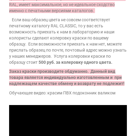
RAL, имеет максимальное, но не идеальное сходство
именно с печатными версиями каталогов.
Если ваш образец цвета не совсем соответствует
печатному каталогу RAL CLASSIС, то у вас есть
возможность приехать к нам в лабораторию и наши
колористы сделают колеровку краски по вашему
образцу. Если возможности приехать к нам нет, можете
прислать образец по почте, почтовый адрес можно узнать
у наших менеджеров. Услуга колеровки краски по
образцу стоит
500 руб. за колеровку одного цвета.
Заказ краски производите обдуманно. Данный вид
товара является индивидуально изготовленным и при
надлежащем качестве обмену и возврату не подлежит!
Обучающее видео: к
расим ПВХ подоконник валиком