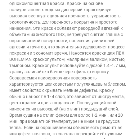
однокомпонентная краска. Краски на основе
полиуретановых водных дисперсий характеризует
высокая эксплуатационная прочность, укрывистость,
экологичность, долговечность покрытия и простота
нанесения. Эти краски обладают рекордной адгезией к
объектам из жёсткого ПВХ, не требуют снятия глянца с
окрашиваемой поверхности, нанесения усилителей
адгезии и грунтов, что значительно удешевляет процесс
покраски и экономит время. Наносятся краски для ПВХ
BOHEMIAN краскопультом, малярным валиком, кистью,
тампоном. Краскопульт используйте с дюзой 1.4 -1.7 мм,
краску заливайте в бачок через фильтр воронку.
Создаваемая лакокрасочная поверхность
характеризуется шелковистым полуглянцевым блеском,
имеет свойство скрывать мелкие дефекты. Краску
обычно наносят в 1- 4 слоя, это зависит от инструмента,
цвета краски и цвета подложки. Последующий слой
наносится на высохший (на отлип) предыдущий слой.
Время сушки на отлип феном для волос 1-2 мин., или 20
мин. при комнатной температуре не ниже 18 градусов
тепла. Если на окрашиваемом объекте есть ремонтная
или дефектная зона, то сначала перекройте её нужным