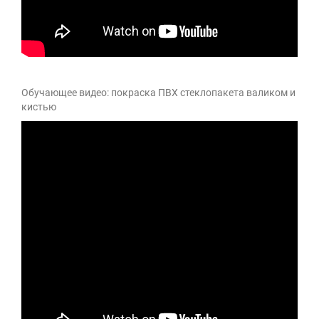
Обучающее видео: покраска ПВХ стеклопакета валиком и
кистью