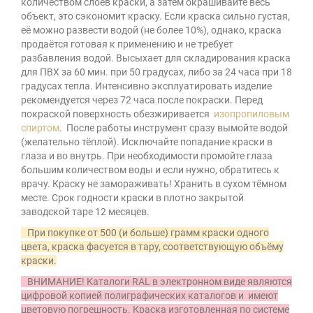
количеством слоёв краски, а затем окрашивайте весь
объект, это сэкономит краску. Если краска сильно густая,
её можно развести водой (не более 10%), однако, краска
продаётся готовая к применению и не требует
разбавления водой. Высыхает для складирования краска
для ПВХ за 60 мин. при 50 градусах, либо за 24 часа при 18
градусах тепла. Интенсивно эксплуатировать изделие
рекомендуется через 72 часа после покраски. Перед
покраской поверхность обезжиривается
изопропиловым
спиртом
. После работы инструмент сразу вымойте водой
(желательно тёплой). Исключайте попадание краски в
глаза и во внутрь. При необходимости промойте глаза
большим количеством воды и если нужно, обратитесь к
врачу. Краску не замораживать! Хранить в сухом тёмном
месте. Срок годности краски в плотно закрытой
заводской таре 12 месяцев.
При покупке от 500 (и больше) грамм краски одного
цвета, краска фасуется в тару, соответствующую объёму
краски.
ВНИМАНИЕ! Каталоги RAL в электронном виде являются
цифровой копией полиграфических каталогов и имеют
цветовую погрешность. Краска изготовленная по системе