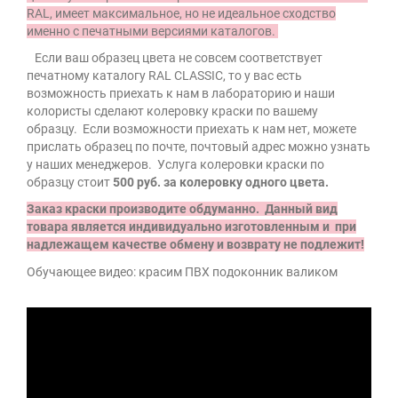
RAL, имеет максимальное, но не идеальное сходство
именно с печатными версиями каталогов.
Если ваш образец цвета не совсем соответствует
печатному каталогу RAL CLASSIС, то у вас есть
возможность приехать к нам в лабораторию и наши
колористы сделают колеровку краски по вашему
образцу. Если возможности приехать к нам нет, можете
прислать образец по почте, почтовый адрес можно узнать
у наших менеджеров. Услуга колеровки краски по
образцу стоит
500 руб. за колеровку одного цвета.
Заказ краски производите обдуманно. Данный вид
товара является индивидуально изготовленным и при
надлежащем качестве обмену и возврату не подлежит!
Обучающее видео: к
расим ПВХ подоконник валиком