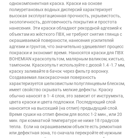
однокомпонентная краска. Краски на основе
полиуретановых водных дисперсий характеризует
высокая эксплуатационная прочность, укрывистость,
экологичность, долговечность покрытия и простота
нанесения. Эти краски обладают рекордной адгезией к
объектам из жёсткого ПВХ, не требуют снятия глянца с
окрашиваемой поверхности, нанесения усилителей
адгезии и грунтов, что значительно удешевляет процесс
покраски и экономит время. Наносятся краски для ПВХ
BOHEMIAN краскопультом, малярным валиком, кистью,
тампоном. Краскопульт используйте с дюзой 1.4 -1.7 мм,
краску заливайте в бачок через фильтр воронку.
Создаваемая лакокрасочная поверхность
характеризуется шелковистым полуглянцевым блеском,
имеет свойство скрывать мелкие дефекты. Краску
обычно наносят в 1- 4 слоя, это зависит от инструмента,
цвета краски и цвета подложки. Последующий слой
наносится на высохший (на отлип) предыдущий слой.
Время сушки на отлип феном для волос 1-2 мин., или 20
мин. при комнатной температуре не ниже 18 градусов
тепла. Если на окрашиваемом объекте есть ремонтная
или дефектная зона, то сначала перекройте её нужным