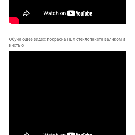
Обучающее видео: покраска ПВХ стеклопакета валиком и
кистью