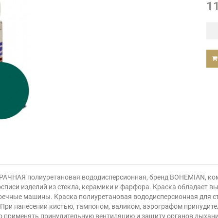
1
АЧНАЯ полиуретановая вододисперсионная, бренд BOHEMIAN, компл
осписи изделий из стекла, керамики и фарфора. Краска обладает 
ечные машины. Краска полиуретановая вододисперсионная для сте
 При нанесении кистью, тампоном, валиком, аэрографом принудите
 применять принудительную вентиляцию и защиту органов дыхания