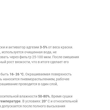
ски и активатор адгезии
3-5%
от веса краски.
я, используется очищенная вода, не
овать через фильтр 25-100 мкм. После смешения
ый рост вязкости, что в итоге сделает его
ы быть
16- 26 °С.
Окрашиваемая поверхность
сь наносится пневмораспылением, рабочее
рашивание проводится в один слой,
носительной влажности
50-80%.
Время сушки
температуре
. В условиях:
20°
С и относительной
 допускается после полного высыхания