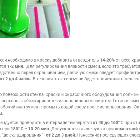
еси необходимо в краску добавить отвердитель
14-20%
от веса кра
тся
1-2 мин
. Для регулирования вязкости смеси, если это требуетс
редственно перед окрашиванием, рабочую смесь следует профильтр
от 2 до 4 часов
. В течении этого времени будет происходить медленн
р поверхности стекла, краски и окрасочного оборудования должн
Поверхность обезжиривается изопропиловым спиртом. Готовая сме
Рабочий инструмент промыть водой сразу после использования. Ок
м.
ндуется проводить в интервале температур
от 40 до 160°
С при от
 а при
180° С – 10-20 мин.
Допускается также сушка при
комнатной 
н
, "до складирования" -
от 2 до 3 дней.
Нанесение последующих слоев