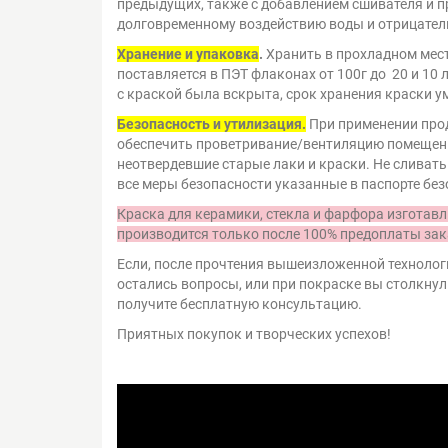
предыдущих, также с добавлением сшивателя и 
долговременному воздействию воды и отрицател
Хранение и упаковка
.
Хранить в прохладном мест
поставляется в ПЭТ флаконах от 100г до 20 и 10 
с краской была вскрыта, срок хранения краски у
Безопасность и утилизация.
При применении прод
обеспечить проветривание/вентиляцию помещений
неотвердевшие старые лаки и краски. Не сливат
все меры безопасности указанные в паспорте без
Краска для керамики, стекла и фарфора изготавл
производится только после 100% предоплаты зак
Если, после прочтения вышеизложенной технологи
остались вопросы, или при покраске вы столкнул
получите бесплатную консультацию.
Приятных покупок и творческих успехов!