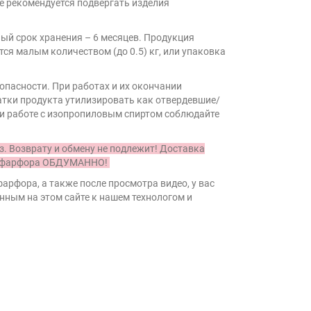
е рекомендуется подвергать изделия
ный срок хранения – 6 месяцев. Продукция
тся малым количеством (до 0.5) кг, или упаковка
опасности. При работах и их окончании
атки продукта утилизировать как отвердевшие/
и работе с изопропиловым спиртом соблюдайте
з. Возврату и обмену не подлежит! Доставка
и и фарфора ОБДУМАННО!
арфора, а также после просмотра видео, у вас
анным на этом сайте к нашем технологом и