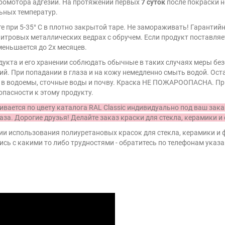
промотора адгезии. На протяжении первых
7 суток
после покраски н
ьных температур.
е при 5-35° С в плотно закрытой таре. Не замораживать! Гарантий
литровых металлических ведрах с обручем. Если продукт поставляе
меньшается до 2х месяцев.
укта и его хранении соблюдать обычные в таких случаях меры без
. При попадании в глаза и на кожу немедленно смыть водой. Ост
ь в водоемы, сточные воды и почву. Краска НЕ ПОЖАРООПАСНА. Пр
опасности к этому продукту.
ивается по цвету каталога RAL Classic индивидуально под ваш зака
аза. Дорогие друзья! Делайте заказ краски для стекла, керамик
и использования полиуретановых красок для стекла, керамики и ф
ись с какими то либо трудностями - обратитесь по телефонам указ