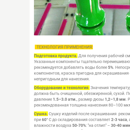
ТЕХНОЛОГИЯ ПРИМЕНЕНИЯ:
Подготовка продукта.
Для получения рабочей см
Указанные компоненты тщательно перемешиваю
рекомендуется добавлять воды более
5%
. Непос
компонентов, краска пригодна для окрашивания
непригодным для нанесения.
Оборудование и технология
.
Значения температу
должна быть очищенной, обезжиренной, сухой. 
давление
1.5–3.0 атм.
, размер дюзы
1,2–1,8 мм
. 
рекомендованная толщина нанесения 80–100 мк
Сушка.
Сушку изделий после окрашивания рекоме
при
60°
С до складирования составляет
2-3 часа
,
влажности воздуха
50-70%
: "на отлип" –
30-40 ми