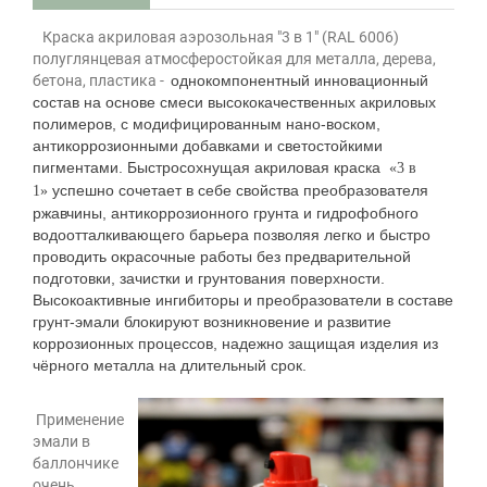
Краска акриловая аэрозольная "3 в 1" (RAL 6006)
полуглянцевая атмосферостойкая для металла, дерева,
бетона, пластика -
однокомпонентный инновационный
состав на основе смеси высококачественных акриловых
полимеров, с модифицированным нано-воском,
антикоррозионными добавками и светостойкими
пигментами. Быстросохнущая акриловая краска
«3 в
успешно сочетает в себе свойства преобразователя
1»
ржавчины, антикоррозионного грунта и гидрофобного
водоотталкивающего барьера позволяя легко и быстро
проводить окрасочные работы без предварительной
подготовки, зачистки и грунтования поверхности.
Высокоактивные ингибиторы и преобразователи в составе
грунт-эмали блокируют возникновение и развитие
коррозионных процессов, надежно защищая изделия из
чёрного металла на длительный срок.
Применение
эмали в
баллончике
очень