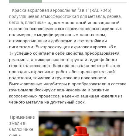
Краска акриловая аэрозольная "3 в 1" (RAL 7046)
полуглянцевая атмосферостойкая для металла, дерева,
бетона, пластика -
однокомпонентный инновационный
состав на основе смеси высококачественных акриловых
полимеров, с модифицированным нано-воском,
антикоррозионными добавками и светостойкими
пигментами. Быстросохнущая акриловая краска
«3 в
успешно сочетает в себе свойства преобразователя
1»
ржавчины, антикоррозионного грунта и гидрофобного
водоотталкивающего барьера позволяя легко и быстро
проводить окрасочные работы без предварительной
подготовки, зачистки и грунтования поверхности.
Высокоактивные ингибиторы и преобразователи в составе
грунт-эмали блокируют возникновение и развитие
коррозионных процессов, надежно защищая изделия из
чёрного металла на длительный срок.
Применение
эмали в
баллончике
очень