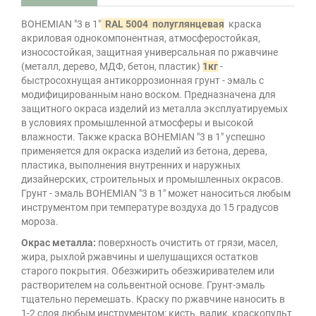
BOHEMIAN "3 в 1"
RAL 5004 полуглянцевая
краска
акриловая однокомпонентная, атмосферостойкая,
износостойкая, защитная универсальная по ржавчине
(металл, дерево, МДФ, бетон, пластик)
1кг
-
быстросохнущая антикоррозионная грунт - эмаль с
модифицированным нано воском. Предназначена для
защитного окраса изделий из металла эксплуатируемых
в условиях промышленной атмосферы и высокой
влажности. Также краска BOHEMIAN "3 в 1" успешно
применяется для окраска изделий из бетона, дерева,
пластика, выполнения внутренних и наружных
дизайнерских, строительных и промышленных окрасов.
Грунт - эмаль BOHEMIAN "3 в 1" может наноситься любым
инструментом при температуре воздуха до 15 градусов
мороза.
Окрас металла:
поверхность очистить от грязи, масел,
жира, рыхлой ржавчины и шелушащихся остатков
старого покрытия. Обезжирить обезжиривателем или
растворителем на сольвентной основе. Грунт-эмаль
тщательно перемешать. Краску по ржавчине наносить в
1-2 слоя любым инструментом: кисть, валик, краскопульт