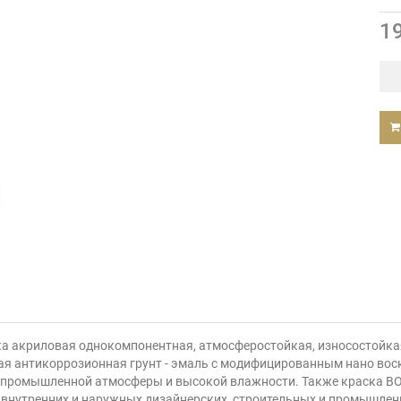
1
а акриловая однокомпонентная, атмосферостойкая, износостойкая
я антикоррозионная грунт - эмаль с модифицированным нано вос
 промышленной атмосферы и высокой влажности. Также краска BOH
я внутренних и наружных дизайнерских, строительных и промышленн