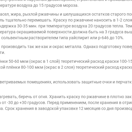
ратуре воздуха до 15 градусов мороза.
 масел, жира, рыхлой ржавчины и шелушащихся остатков старого 
ль тщательно перемешать. Краску по ржавчине наносить в 1-2 сло
 выдержка 30-35 мин. при температуре воздуха 20 градусов тепла. Т
пература окрашиваемой поверхности должна быть на 3 градуса вы
сольвентным растворителем типа уайспирит или р-646 до 10%.
:
производить так же как и окрас металла. Однако подготовку пов
ти.
ёнки 50-60 мкм (окрас в 1 слой) теоретический расход краски 100
ухой плёнки 80-100 мкм (окрас в 2 слоя) теоретический расход кра
ветриваемых помещениях, использовать защитные очки и перчатки
агревать, беречь от огня. Хранить краску по ржавчине в плотно з
а от -30 до +30 градусов. Перед применением, после хранения в о
ла. Срок хранения в заводской упаковке 12 месяцев со дня произво