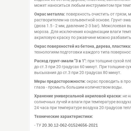
может наноситься любым инструментом при темпе
Окрас металла:
поверхность очистить от грязи,
растворителем на сольвентной основе. Грунт-эма
(дюза 1.5 - 2 мм, давление 2-3 bar). Межслоевая
мороза. Для исключения конденсации влаги тем
акриловую краску по ржавчине можно разбавить 
Окрас поверхностей из бетона, дерева, пластика
технологиям подготовки каждого типа поверхнос
Расход грунт-эмали "3 в 1":
при толщине сухой пл
до ст.3 при 20 градусах 60 минут. При толщине с
высыхания до ст.3 при 20 градусах 80 минут.
Меры предосторожности:
окрас проводить в про
глаза - промыть большим количеством воды.
Хранение универсальной акриловой краски:
не н
солнечных лучей и влаги при температуре воздух
24 часа при температуре воздуха 20 градусов теп
Технические характеристики:
- ТУ
20.30.12-062-01524656-2021