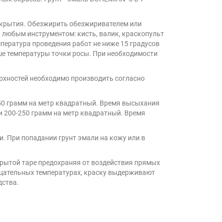
покрытия. Обезжирить обезжиривателем или
я любым инструментом: кисть, валик, краскопульт
емпература проведения работ не ниже 15 градусов
ше температуры точки росы. При необходимости
ерхностей необходимо производить согласно
-150 грамм на метр квадратный. Время высыхания
ски 200-250 грамм на метр квадратный. Время
. При попадании грунт эмали на кожу или в
акрытой таре предохраняя от воздействия прямых
трицательных температурах, краску выдерживают
дства.