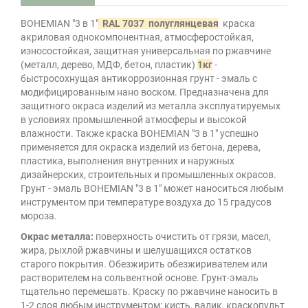
BOHEMIAN "3 в 1"
RAL 7037 полуглянцевая
краска
акриловая однокомпонентная, атмосферостойкая,
износостойкая, защитная универсальная по ржавчине
(металл, дерево, МДФ, бетон, пластик)
1кг
-
быстросохнущая антикоррозионная грунт - эмаль с
модифицированным нано воском. Предназначена для
защитного окраса изделий из металла эксплуатируемых
в условиях промышленной атмосферы и высокой
влажности. Также краска BOHEMIAN "3 в 1" успешно
применяется для окраска изделий из бетона, дерева,
пластика, выполнения внутренних и наружных
дизайнерских, строительных и промышленных окрасов.
Грунт - эмаль BOHEMIAN "3 в 1" может наноситься любым
инструментом при температуре воздуха до 15 градусов
мороза.
Окрас металла:
поверхность очистить от грязи, масел,
жира, рыхлой ржавчины и шелушащихся остатков
старого покрытия. Обезжирить обезжиривателем или
растворителем на сольвентной основе. Грунт-эмаль
тщательно перемешать. Краску по ржавчине наносить в
1-2 слоя любым инструментом: кисть, валик, краскопульт