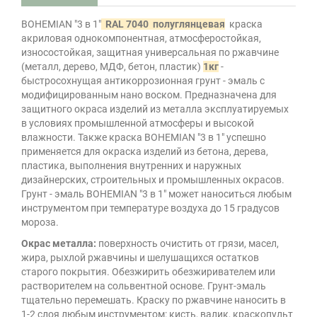
BOHEMIAN "3 в 1"
RAL 7040 полуглянцевая
краска
акриловая однокомпонентная, атмосферостойкая,
износостойкая, защитная универсальная по ржавчине
(металл, дерево, МДФ, бетон, пластик)
1кг
-
быстросохнущая антикоррозионная грунт - эмаль с
модифицированным нано воском. Предназначена для
защитного окраса изделий из металла эксплуатируемых
в условиях промышленной атмосферы и высокой
влажности. Также краска BOHEMIAN "3 в 1" успешно
применяется для окраска изделий из бетона, дерева,
пластика, выполнения внутренних и наружных
дизайнерских, строительных и промышленных окрасов.
Грунт - эмаль BOHEMIAN "3 в 1" может наноситься любым
инструментом при температуре воздуха до 15 градусов
мороза.
Окрас металла:
поверхность очистить от грязи, масел,
жира, рыхлой ржавчины и шелушащихся остатков
старого покрытия. Обезжирить обезжиривателем или
растворителем на сольвентной основе. Грунт-эмаль
тщательно перемешать. Краску по ржавчине наносить в
1-2 слоя любым инструментом: кисть, валик, краскопульт