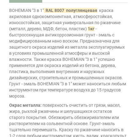
BOHEMIAN "3 в 1"
RAL 8007 полуглянцевая
краска
акриловая однокомпонентная, атмосферостойкая,
износостойкая, защитная универсальная по ржавчине
(металл, дерево, МДФ, бетон, пластик)
1кг
-
быстросохнущая антикоррозионная грунт - эмаль с
модифицированным нано воском. Предназначена для
защитного окраса изделий из металла эксплуатируемых
в условиях промышленной атмосферы и высокой
влажности. Также краска BOHEMIAN "3 в 1" успешно
применяется для окраска изделий из бетона, дерева,
пластика, выполнения внутренних и наружных
дизайнерских, строительных и промышленных окрасов.
Грунт - эмаль BOHEMIAN "3 в 1" может наноситься любым
инструментом при температуре воздуха до 15 градусов
мороза.
Окрас металла:
поверхность очистить от грязи, масел,
жира, рыхлой ржавчины и шелушащихся остатков
старого покрытия. Обезжирить обезжиривателем или
растворителем на сольвентной основе. Грунт-эмаль
тщательно перемешать. Краску по ржавчине наносить в
1-2 слоя любым инструментом: кисть, валик, краскопульт