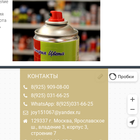
елие
ия
ота
ь
КОНТАКТЫ
8(925) 909-08-00
8(925) 031-66-25
WhatsApp: 8(925)031-66-25
joy151067@yandex.ru
129337 г. Москва, Ярославское
ш., владение 3, корпус 3,
строение 7