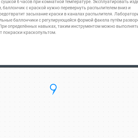
сушкой 6 часов при комнатной температуре. Эксплуатировать изд
, баллончик с краской нужно перевернуть распылителем вниз и
предотвратит засыхание краски в каналах распылителя. Лаборатор
льные баллончики с регулирующейся формой факела путём развор
. При определённых навыках, таким инструментом можно выполнят
т покраски краскопультом.