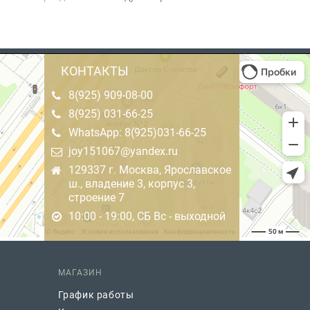
КОНТАКТЫ
8(925) 909-08-00
8(925) 031-66-25
WhatsApp: 8(925)031-66-25
joy151067@yandex.ru
129337 г. Москва, Ярославское
ш., владение 3, корпус 3,
строение 7
10:00 - 19:00, СБ Вс - выходной
МАГАЗИН
График работы