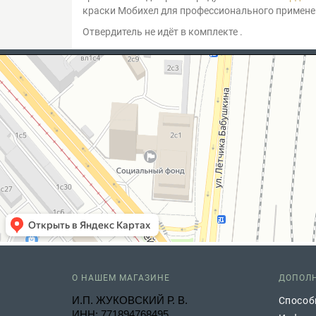
краски Мобихел для профессионального примене
Отвердитель не идёт в комплекте .
О НАШЕМ МАГАЗИНЕ
ДОПОЛ
И.П. ЖУКОВСКИЙ Р. В.
Способ
ИНН: 771894768495