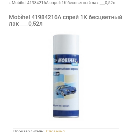
Mobihel 41984216А спрей 1К бесцветный лак ___0,52л
Mobihel 41984216А спрей 1К бесцветный
лак ___0,52л
Производитель:
Словения