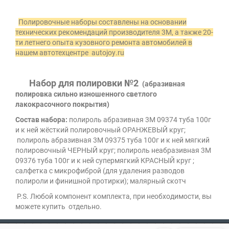
Полировочные наборы составлены на основании
технических рекомендаций производителя 3М, а также 20-
ти летнего опыта кузовного ремонта автомобилей в
нашем автотехцентре
autojoy
.
ru
Набор для полировки
№2
(абразивная
полировка сильно изношенного светлого
лакокрасочного покрытия)
Состав набора:
полироль абразивная 3М 09374 туба 100г
и к ней жёсткий полировочный ОРАНЖЕВЫЙ круг;
полироль абразивная 3М 09375 туба 100г и к ней мягкий
полировочный ЧЕРНЫЙ круг; полироль неабразивная 3М
09376 туба 100г и к ней супермягкий КРАСНЫЙ круг ;
салфетка с микрофиброй (для удаления разводов
полироли и финишной протирки); малярный скотч
P.S. Любой компонент комплекта, при необходимости, вы
можете купить отдельно.