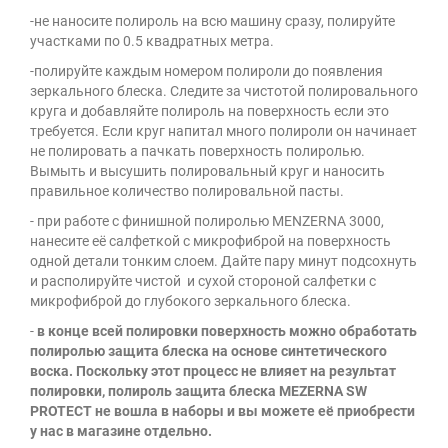
-не наносите полироль на всю машину сразу, полируйте
участками по 0.5 квадратных метра.
-полируйте каждым номером полироли до появления
зеркального блеска. Следите за чистотой полировального
круга и добавляйте полироль на поверхность если это
требуется. Если круг напитал много полироли он начинает
не полировать а пачкать поверхность полиролью.
Вымыть и высушить полировальный круг и наносить
правильное количество полировальной пасты.
- при работе с финишной полиролью
MENZERNA
3000,
нанесите её салфеткой с микрофиброй на поверхность
одной детали тонким слоем. Дайте пару минут подсохнуть
и располируйте чистой и сухой стороной салфетки с
микрофиброй до глубокого зеркального блеска.
-
в конце всей полировки поверхность можно обработать
полиролью защита блеска на основе синтетического
воска. Поскольку этот процесс не влияет на результат
полировки, полироль защита блеска MEZERNA SW
PROTECT не вошла в наборы и вы можете её приобрести
у нас в магазине отдельно.