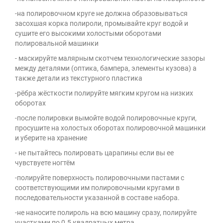
-на полировочном круге не должна образовываться
засохшая корка полироли, промывайте круг водой и
сушите его высокими холостыми оборотами
полировальной машинки
- маскируйте малярным скотчем технологические зазоры
между деталями (оптика, бампера, элементы кузова) а
также детали из текстурного пластика
-рёбра жёсткости полируйте мягким кругом на низких
оборотах
-после полировки вымойте водой полировочные круги,
просушите на холостых оборотах полировочной машинки
и уберите на хранение
- не пытайтесь полировать царапины если вы ее
чувствуете ногтём
-полируйте поверхность полировочными пастами с
соответствующими им полировочными кругами в
последовательности указанной в составе набора.
-не наносите полироль на всю машину сразу, полируйте
участками по 0.5 квадратных метра.