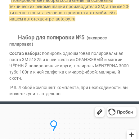
Полировочные наборы составлены на основании
технических рекомендаций производителя 3М, а также 20-
ти летнего опыта кузовного ремонта автомобилей в
нашем автотехцентре
autojoy
.
ru
Набор для полировки
№5
(экспресс
полировка)
Состав набора:
полироль одношаговая полировальная
паста 3
M
51825 и к ней жёсткий ОРАНЖЕВЫЙ и мягкий
ЧЁРНЫЙ полировочные круги; полироль
MENZERNA
3000
туба 100г и к ней салфетка с микрофиброй; малярный
скотч.
P.S. Любой компонент комплекта, при необходимости, вы
можете купить отдельно.